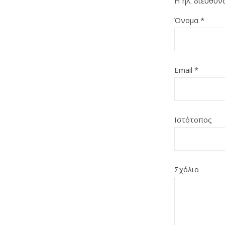
Η ηλ. διεύθυν
Όνομα
*
Email
*
Ιστότοπος
Σχόλιο