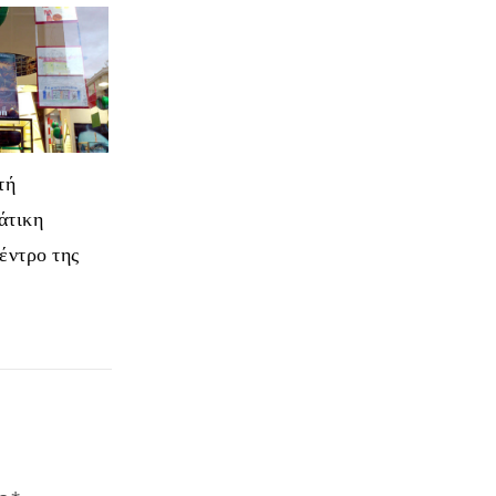
τή
άτικη
κέντρο της