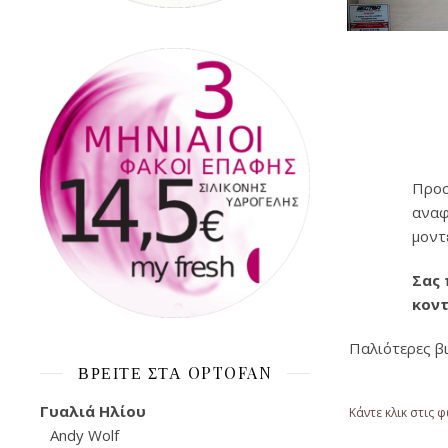
Προσ
αναφ
μοντ
Σας 
κοντ
Παλιότερες βι
ΒΡΕΊΤΕ ΣΤΑ OPTOFAN
Γυαλιά Ηλίου
Κάντε κλικ στις 
Andy Wolf