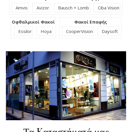
Amvis
Avizor
Bausch + Lomb
Ciba Vision
Οφθαλμικοί Φακοί
Φακοί Επαφής
Essilor
Hoya
CooperVision
Daysoft
Τα Kαταστήματά μας