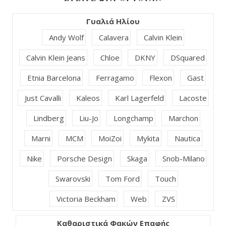
Γυαλιά Ηλίου
Andy Wolf
Calavera
Calvin Klein
Calvin Klein Jeans
Chloe
DKNY
DSquared
Etnia Barcelona
Ferragamo
Flexon
Gast
Just Cavalli
Kaleos
Karl Lagerfeld
Lacoste
Lindberg
Liu-Jo
Longchamp
Marchon
Marni
MCM
MoiZoi
Mykita
Nautica
Nike
Porsche Design
Skaga
Snob-Milano
Swarovski
Tom Ford
Touch
Victoria Beckham
Web
ZVS
Καθαριστικά Φακών Επαφής