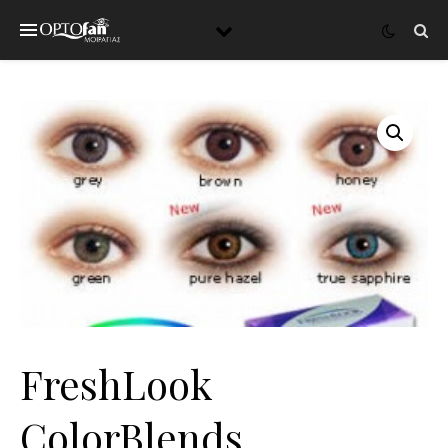
FreshLook
ColorBlends