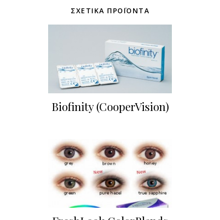
ΣΧΕΤΙΚΆ ΠΡΟΪΌΝΤΑ
Biofinity (CooperVision)