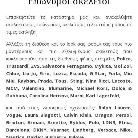
Επώνυμοι σκελετοί
Επισκεφτείτε το κατάστημά μας και ανακαλύψτε
εκπληκτικούς επώνυμους σκελετούς τελευταίας μόδας σε
τιμές έκπληξη!
Αλλάξτε τη διάθεση και το look σας φορώντας τους πιο
μοντέρνους και πιο εξελιγμένους σκελετούς που
κυκλοφορούν, από τις διεθνούς φήμης εταιρείες
Police,
Trussardi, ZVS, Salvatore Ferragamo, Mykita, Moi Zoi,
Chloe, Liu-Jo, Etro, Lozza, Escada, G-Star, Furla, Miu
Miu, Rayban, Prada, Tous, Sting, Nina Ricci, Lacoste,
MCM, Valentino, Blumarine, Michael Kors, Dolce &
Gabbana, Carolina Herrera, Marni, Karl Lagerfeld
,
και από τους διάσημους σχεδιαστές:
Ralph Lauren,
Vogue, Laura Biagotti, Calvin Klein, Dragon, Persol,
Brixton, Armani, Arnette, Byblos, Polo, LDNR, Etnia,
Barcelona, DKNY, Vuarnet, Lindberg, Versace, Nike,
Nautica, Oakley, Burberry, Eylove
.