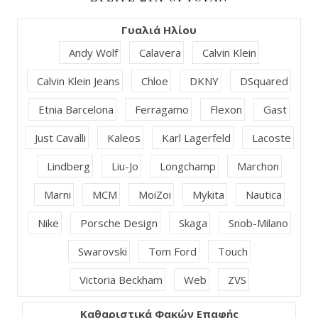
Γυαλιά Ηλίου
Andy Wolf
Calavera
Calvin Klein
Calvin Klein Jeans
Chloe
DKNY
DSquared
Etnia Barcelona
Ferragamo
Flexon
Gast
Just Cavalli
Kaleos
Karl Lagerfeld
Lacoste
Lindberg
Liu-Jo
Longchamp
Marchon
Marni
MCM
MoiZoi
Mykita
Nautica
Nike
Porsche Design
Skaga
Snob-Milano
Swarovski
Tom Ford
Touch
Victoria Beckham
Web
ZVS
Καθαριστικά Φακών Επαφής