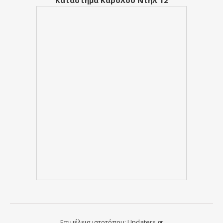
Κατάστημα Καρόλου Ντηλ 12
Επιμέλεια ιστοτόπου:
Updaters.gr